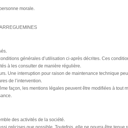
 personne morale.
01 SARREGUEMINES
sés.
 conditions générales d’utilisation ci-après décrites. Ces conditi
ités à les consulter de manière régulière.
urs. Une interruption pour raison de maintenance technique peut
es de l’intervention.
me façon, les mentions légales peuvent être modifiées à tout mom
sance.
mble des activités de la société.
 aussi précises que possible. Toutefois, elle ne pourra être ten