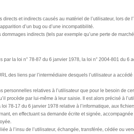
ts et indirects causés au matériel de l’utilisateur, lors de l’acc
’apparition d’un bug ou d’une incompatibilité.
dommages indirects (tels par exemple qu’une perte de marché ou 
r la loi n° 78-87 du 6 janvier 1978, la loi n° 2004-801 du 6 aoû
l’URL des liens par l’intermédiaire desquels l’utilisateur a accédé 
s personnelles relatives à l’utilisateur que pour le besoin de cert
procède par lui-même à leur saisie. Il est alors précisé à l’util
i 78-17 du 6 janvier 1978 relative à l’informatique, aux fichiers 
nant, en effectuant sa demande écrite et signée, accompagnée d’u
voyée.
bliée à l’insu de l’utilisateur, échangée, transférée, cédée ou 