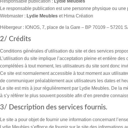
Responsable publication :
Lydie Meubles
Le responsable publication est une personne physique ou une
Webmaster :
Lydie Meubles
et
Hima Création
Hébergeur : IONOS, 7, place de la Gare – BP 70109 – 572
2/ Crédits
Conditions générales d’utilisation du site et des services propo
L’utilisation du site implique l’acceptation pleine et entière des
complétées à tout moment, les utilisateurs du site sont donc inv
Ce site est normalement accessible à tout moment aux utilisate
de communiquer préalablement aux utilisateurs les dates et heur
Le site est mis à jour régulièrement par
Lydie Meubles
.
De la mê
à s’y référer le plus souvent possible afin d’en prendre connais
3/ Description des services fournis.
Le site a pour objet de fournir une information concernant l’ense
Lydie Meubles
s’efforce de fournir sur le site des informations