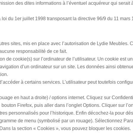
smission des dites informations à l’éventuel acquéreur qui serai
oi du 1er juillet 1998 transposant la directive 96/9 du 11 mars 
utres sites, mis en place avec l’autorisation de
Lydie Meubles
. 
ucune responsabilité de ce fait.
n de cookie(s) sur l’ordinateur de l’utilisateur. Un cookie est un f
navigation d’un ordinateur sur un site. Les données ainsi obtenues v
ion.
 d’accéder à certains services. L’utilisateur peut toutefois confi
uage en haut a droite) / options internet. Cliquez sur Confidenti
 bouton Firefox, puis aller dans l’onglet Options. Cliquer sur l’o
tres personnalisés pour l’historique. Enfin décochez-la pour dés
ctogramme de menu (symbolisé par un rouage). Sélectionnez Para
. Dans la section « Cookies », vous pouvez bloquer les cookies.