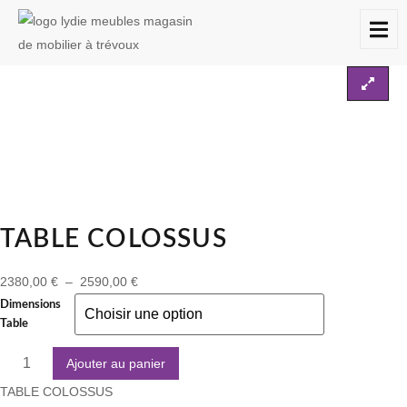
Accueil
Les tables
Table COLOSSUS
À
DESTOCKAGES
CONTACT
PROPOS
TABLE COLOSSUS
2380,00
€
–
2590,00
€
Dimensions
Table
Ajouter au panier
TABLE COLOSSUS