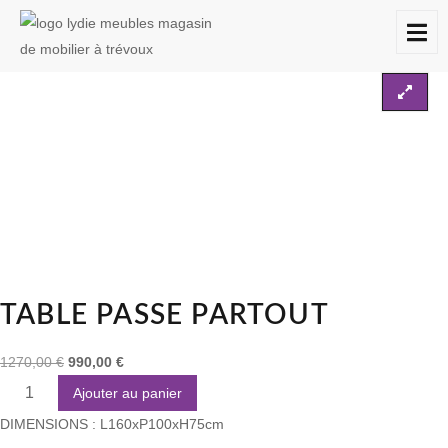
Accueil
Non classé
Destockages
Table passe partout
À
DESTOCKAGES
CONTACT
PROPOS
TABLE PASSE PARTOUT
1270,00
€
990,00
€
Ajouter au panier
DIMENSIONS : L160xP100xH75cm