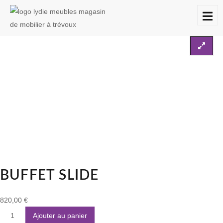
Accueil
Les buffets
Buffet SLIDE
À
DESTOCKAGES
CONTACT
PROPOS
BUFFET SLIDE
820,00
€
Ajouter au panier