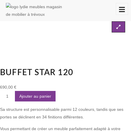
Accueil
Les buffets
Buffet STAR 120
À
DESTOCKAGES
CONTACT
PROPOS
BUFFET STAR 120
690,00
€
Ajouter au panier
Sa structure est personnalisable parmi 12 couleurs, tandis que ses
portes se déclinent en 34 finitions différentes.
Vous permettant de créer un meuble parfaitement adapté à votre