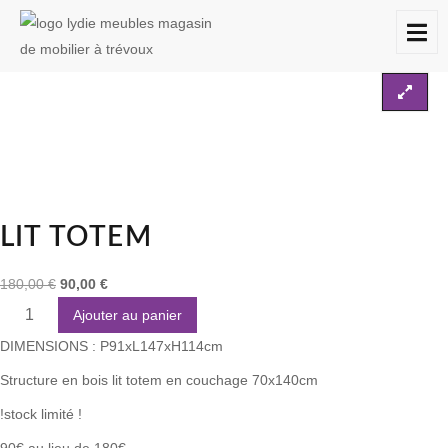
Accueil
Non classé
Destockages
LIT TOTEM
À
DESTOCKAGES
CONTACT
PROPOS
LIT TOTEM
180,00
€
90,00
€
Ajouter au panier
DIMENSIONS : P91xL147xH114cm
Structure en bois lit totem en couchage 70x140cm
!stock limité !