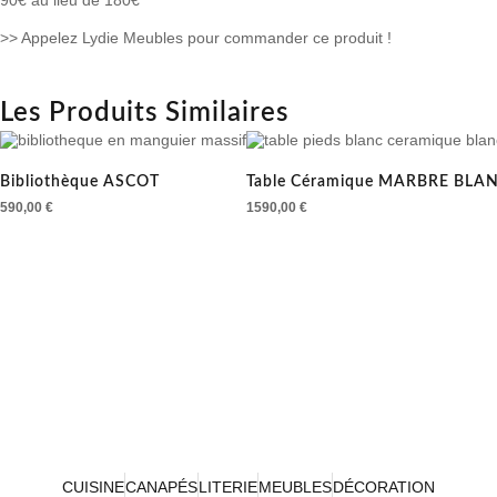
90€ au lieu de 180€
>> Appelez Lydie Meubles pour commander ce produit !
Les Produits Similaires
Bibliothèque ASCOT
Table Céramique MARBRE BLA
590,00
€
1590,00
€
CUISINE
CANAPÉS
LITERIE
MEUBLES
DÉCORATION