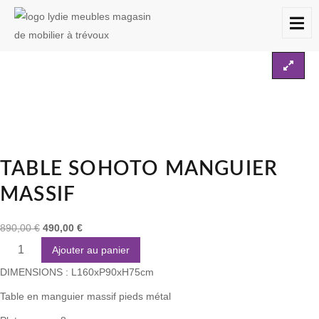
Accueil
Non classé
Destockages
Table SOHOTO Manguier massif
À
DESTOCKAGES
CONTACT
PROPOS
TABLE SOHOTO MANGUIER
MASSIF
890,00
€
490,00
€
Ajouter au panier
DIMENSIONS : L160xP90xH75cm
Table en manguier massif pieds métal