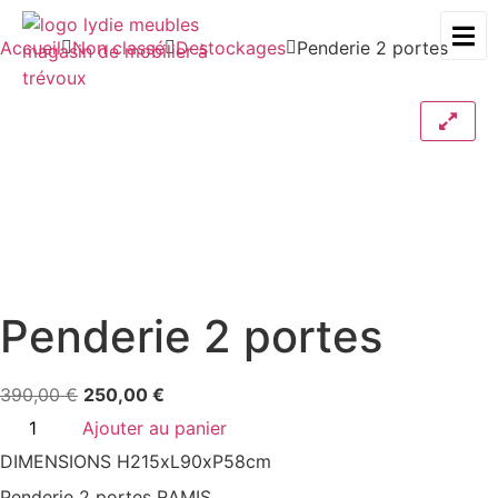
Accueil
Non classé
Destockages
Penderie 2 portes
À
DESTOCKAGES
CONTACT
PROPOS
Penderie 2 portes
390,00
€
250,00
€
Ajouter au panier
DIMENSIONS H215xL90xP58cm
Penderie 2 portes RAMIS