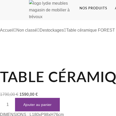
NOS PRODUITS
Accueil
Non classé
Destockages
Table céramique FOREST
TABLE CÉRAMIQ
1790,00
€
1590,00
€
Ajouter au panier
DIMENSIONS : L180xP98xH76cm