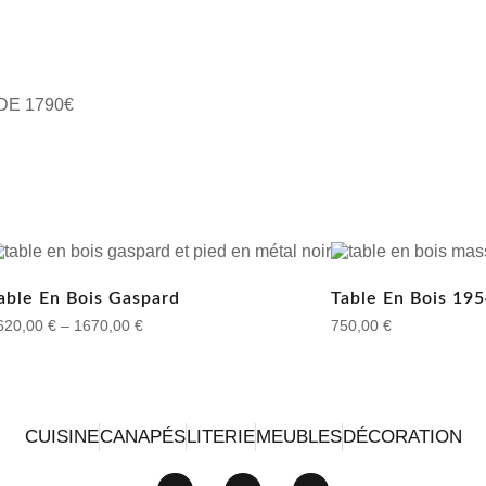
 DE 1790€
able En Bois Gaspard
Table En Bois 19
620,00
€
–
1670,00
€
750,00
€
CUISINE
CANAPÉS
LITERIE
MEUBLES
DÉCORATION